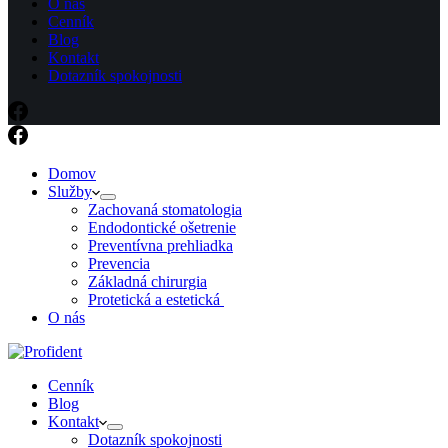
O nás
Cenník
Blog
Kontakt
Dotazník spokojnosti
Domov
Služby
Zachovaná stomatologia​
Endodontické ošetrenie​
Preventívna prehliadka
Prevencia
Základná chirurgia
Protetická a estetická ​
O nás
Cenník
Blog
Kontakt
Dotazník spokojnosti