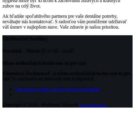
hygiena môže byť kľúčom k zachovaniu zdravých a krásnych
zubov na celý život.
Ak hľadáte spoľahlivého partnera pre vaše dentálne potreby,
neváhajte nás kontaktovať. S radosťou vám pomôžeme udržiavať
váš úsmev v najlepšom stave. Vaše zdravie je našou prioritou.
Ordinačné hodiny
Pondelok – Piatok
🕗 07:30 – 16:00
Mimo ordinačných hodín sme tu pre vás!
Víkendová Dostupnosť
aj
mimo ordinačných hodín sme tu pre
vás!
Po telefonickom dohovore sme k dispozícii.
Objednanie online na preventívnu prehliadku
Copyright © 2026 - Profident | Vytvoril
www.mkph.sk