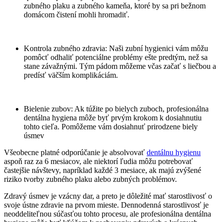
zubného plaku a zubného kameňa, ktoré by sa pri bežnom
domácom čistení mohli hromadiť.
Kontrola zubného zdravia: Naši zubní hygienici vám môžu
pomôcť odhaliť potenciálne problémy ešte predtým, než sa
stane závažnými. Tým pádom môžeme včas začať s liečbou a
predísť väčším komplikáciám.
Bielenie zubov: Ak túžite po bielych zuboch, profesionálna
dentálna hygiena môže byť prvým krokom k dosiahnutiu
tohto cieľa. Pomôžeme vám dosiahnuť prirodzene biely
úsmev
Všeobecne platné odporúčanie je absolvovať
dentálnu hygienu
aspoň raz za 6 mesiacov, ale niektorí ľudia môžu potrebovať
častejšie návštevy, napríklad každé 3 mesiace, ak majú zvýšené
riziko tvorby zubného plaku alebo zubných problémov.
Zdravý úsmev je vzácny dar, a preto je dôležité mať starostlivosť o
svoje ústne zdravie na prvom mieste. Dennodenná starostlivosť je
neoddeliteľnou súčasťou tohto procesu, ale profesionálna dentálna