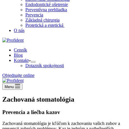
Endodontické ošetrenie​
Preventívna prehliadka
Prevencia
Základná chirurgia
Protetická a estetická ​
O nás
Cenník
Blog
Kontakt
Dotazník spokojnosti
Objednajte online
Menu
Zachovaná stomatológia
Prevencia a liečba kazov
Zachovaná stomatológia je kľúčom k zachovaniu vašich zubov a
prevencii zubných problémov. Kaz je jedným z najbežnejších