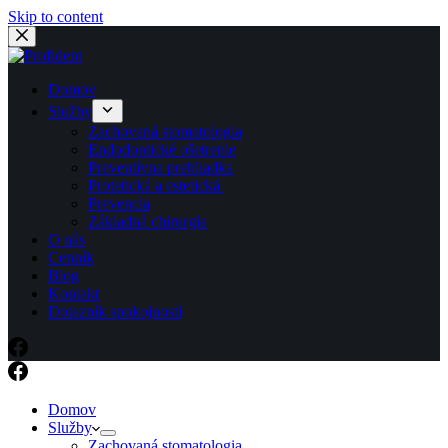
Skip to content
Domov
Služby
Zachovaná stomatologia​
Endodontické ošetrenie​
Preventívna prehliadka
Protetická a estetická ​
Prevencia
Základná chirurgia
O nás
Cenník
Blog
Kontakt
Dotazník spokojnosti
Domov
Služby
Zachovaná stomatologia​