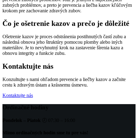
zubných problémov, a preto je prevencia a liečba kazov kľúčovým
krokom pre zachovanie zdravých zubov.
Čo je ošetrenie kazov a prečo je dôležité
Ošetrenie kazov je proces odstránenia postihnutých častí zubu a
následná obnova jeho štruktúry pomocou plomby alebo iných
materiálov. Je to nevyhnutný krok na zastavenie šírenia kazu a
obnovu integrity a funkcie zubu.
Kontaktujte nás
Konzultujte s nami ohľadom prevencie a liečby kazov a začnite
cestu k zdravým ústam a krásnemu úsmevu.
Kontaktujte nás
Ordinačné hodiny
Pondelok – Piatok
🕗 07:30 – 16:00
Mimo ordinačných hodín sme tu pre vás!